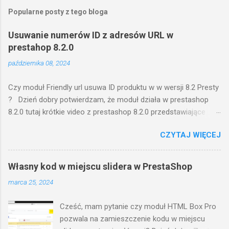
Popularne posty z tego bloga
Usuwanie numerów ID z adresów URL w
prestahop 8.2.0
października 08, 2024
Czy moduł Friendly url usuwa ID produktu w w wersji 8.2 Presty
? Dzień dobry potwierdzam, że moduł działa w prestashop
8.2.0 tutaj krótkie video z prestashop 8.2.0 przedstawiające
funkcjonowanie wtyczki: na video przedstawiam krótko
CZYTAJ WIĘCEJ
konfigurację wtyczki w zapleczu, następnie pokazuje front
gdzie adresy url do poszczególnych części sklepu są bez
numeracji ID. w razie pytań pozostaję do dyspozycji
Własny kod w miejscu slidera w PrestaShop
pozdrawiam, miłosz
marca 25, 2024
Cześć, mam pytanie czy moduł HTML Box Pro
pozwala na zamieszczenie kodu w miejscu