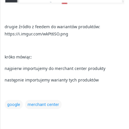
drugie źródło z feedem do wariantów produktów:
https://i.imgur.com/wkPt6SO.png
króko mówiąc:
najpierw importujemy do merchant center produkty
następnie importujemy warianty tych produktów
google
merchant center
K
o