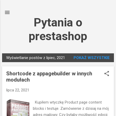
Przejdź do głównej zawartości
Pytania o
prestashop
Wyświetlanie postów z lipiec, 2021
POKAŻ WSZYSTKIE
P
o
Shortcode z appagebuilder w innych
s
modułach
t
y
lipca 22, 2021
Kupiłem wtyczkę Product page content
blocks i testuje. Zamówienie z dzisiaj na mój
adres mailowy. Czy byłaby możliwość edycji