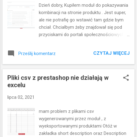
podstawie kilku kryteriów. po prostu tworząc
Dzień dobry, Kupiłem moduł do pokazywania
zakładkę - aktywujemy oczekiwane kryteria
kombinacji na stronie produktu . Jest super,
(np. pokaż zakładkę na stronach produktów
ale nie potrafię go wstawić tam gdzie bym
danej kategorii, lub pokaż zakładkę na
chciał. Chciałbym żeby znajdował się pod
stronach konkretnych produktów): screen:
przyciskami do portali społecznościowych
https://i.imgur.com/tS245zh.png Drugi -
czyli tak jak na zdjęciu numer 14 z Waszej
dotyczy zakładek wcześniej utworzonych to
strony produktu. Możecie mi powiedzieć jak
ma zastosowanie dla opisanego przez Pana
CZYTAJ WIĘCEJ
Prześlij komentarz
to ustawić? Z góry dzięki. Presta 1.7.6.1.
problemu. Jeżeli zakładka została
Pozdrawiam Witam, 14 zdjęcie, o ile
utworzona ale nie została powiazana z
oglądaliśmy te same, to miejsce pod
żadnym produktem t...
Pliki csv z prestashop nie działają w
buttonem "add to cart" na stronie produktu.
excelu
Cała procedura przeniesienia modułu we
wskazane miejsce odbywa się w zapleczu
lipca 02, 2021
przy wykorzystaniu standardowo
dostępnych funkcji. Kroki, które należy
mam problem z plikami csv
wykonać to: - idziemy do wygląd > pozycje -
wygenerowanymi przez moduł , z
odszukujemy tam pozycji
wyeksportowanymi produktami Otóż w
displayFooterProduct oraz
zakładka short description oraz Description