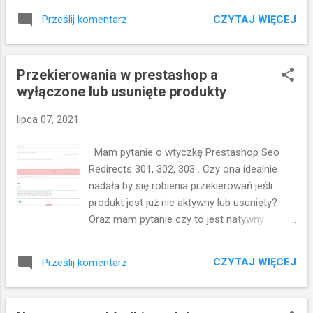
pobiera mi tego co potrzebuje tylko
nie widnieją wybrane kategorie. Ile czasu
wyświetla tekst shortcode. Dzień dobry,
CZYTAJ WIĘCEJ
Prześlij komentarz
może trwać ta aktualizacja? Będę wdzięczny
Moduł uruchamiany jest przez hooki - nie
za pomoc. Dzień dobry "synchronizacja"
jest on dołączany do productControlle...
polega na pobraniu najnowszego pliku z
Przekierowania w prestashop a
"kategoriami google" ze stron google. Plik
wyłączone lub usunięte produkty
zostaje zapisany w katalogu z modułem i
wtedy możemy przystąpić do parowania
lipca 07, 2021
kategorii. "Synchronizacja" w żaden sposób
nie łączy automatycznie kategorii w sklepie z
Mam pytanie o wtyczkę Prestashop Seo
kategoriami w google. Drzewo kategorii
Redirects 301, 302, 303 . Czy ona idealnie
każdego sklepu jest inne, kategorie mają
nadała by się robienia przekierowań jeśli
swoje własne nazwy i całej procedury nie
produkt jest już nie aktywny lub usunięty?
można w żaden sposób zautomatyzować.
Oraz mam pytanie czy to jest natywny
Kiedy po kliknięciu w "synchronizuj" pobierze
mechanizm w silniku presty ze po podaniu
się plik z kategoriami google to pojawi się
samego id w url przekierwouje na produkt z
informacja że np. plik pl-pl.txt istnieje jak na
CZYTAJ WIĘCEJ
Prześlij komentarz
danym id ale juz z pełnym url? Dzień dobry,
video: https://drive.google.com/file/d/1...
Czy ona idealnie nadała by się robienia
przekierowań jeśli produkt jest już nie