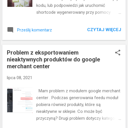
kodu, lub podpowiedzi jak uruchomić
shortcode wygenerowany przy pomocy
pluginu Ap ShortCode Manage (
https://www.leotheme.com/blog/updates/71
CZYTAJ WIĘCEJ
Prześlij komentarz
4-guide-to-add-shortcodes-in-ap-
pagebuilder-module.html ). W dokumentacji
znalazłem info że domyślnie obsługa
Problem z eksportowaniem
shortcodów uruchomiona jest dla kliku pól
nieaktywnych produktów do google
takich jak: Product Description, Product
merchant center
Short Description, Category Description,
CMS Content. Wydaje mi się że wystarczy
lipca 08, 2021
dodać obsługę pól dostępnych we wtyczce
Prestashop Product page content blocks w
Mam problem z modułem google merchant
pliku _ProductController.php znajdującym
center . Podczas generowania feedu moduł
się w folderze
pobiera również produkty, które są
modules/appagebuilder/override/controllers/
nieaktywne w sklepie. Co może być
front W skrócie po wstawieniu shortcode
przyczyną? Drugi problem dotyczy kategorii
do pola dodanego przez wtyczkę, nie
google. i wybraniu opcji "synchronizuj" nadal