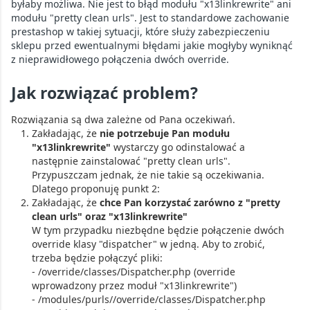
byłaby możliwa. Nie jest to błąd modułu "x13linkrewrite" ani
modułu "pretty clean urls". Jest to standardowe zachowanie
prestashop w takiej sytuacji, które służy zabezpieczeniu
sklepu przed ewentualnymi błędami jakie mogłyby wyniknąć
z nieprawidłowego połączenia dwóch override.
Jak rozwiązać problem?
Rozwiązania są dwa zależne od Pana oczekiwań.
Zakładając, że
nie potrzebuje Pan modułu
"x13linkrewrite"
wystarczy go odinstalować a
następnie zainstalować "pretty clean urls".
Przypuszczam jednak, że nie takie są oczekiwania.
Dlatego proponuję punkt 2:
Zakładając, że
chce Pan korzystać zarówno z "pretty
clean urls" oraz "x13linkrewrite"
W tym przypadku niezbędne będzie połączenie dwóch
override klasy "dispatcher" w jedną. Aby to zrobić,
trzeba będzie połączyć pliki:
- /override/classes/Dispatcher.php (override
wprowadzony przez moduł "x13linkrewrite")
- /modules/purls//override/classes/Dispatcher.php