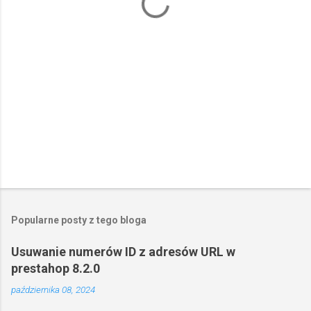
r
z
e
Popularne posty z tego bloga
Usuwanie numerów ID z adresów URL w
prestahop 8.2.0
października 08, 2024