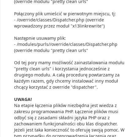
(override modułu "pretty clean urls"
Połączony plik umieścić w pierwotnym miejscu, tj:
- /override/classes/Dispatcher.php (override
wprowadzony przez moduł "x13linkrewrite")
Następnie usuwamy plik:
- /modules/purls//override/classes/Dispatcher.php
(override modułu "pretty clean urls"
Od tej pory mamy możliwość zainastalowania modułu
"pretty clean urls" i korzystania jednocześnie z
drugiego modułu. A całą procedurę powtarzamy za
każdym razem, gdy chcemy instalować inny moduł
chcący korzystać z override "dispatcher".
UWAGA!
Na etapie łączenia plików niezbędna jest wiedza z
zakresu programowania PHP. Łączenie plików musi
odbyć się z zasadami składni języka PHP oraz z
zachowaniem funkcjonalności obu klas dispatcher.
Jeżeli jest taka konieczność to oferuję swoją pomoc. W
tym przypadku do przeprowadzenia łączenia oraz