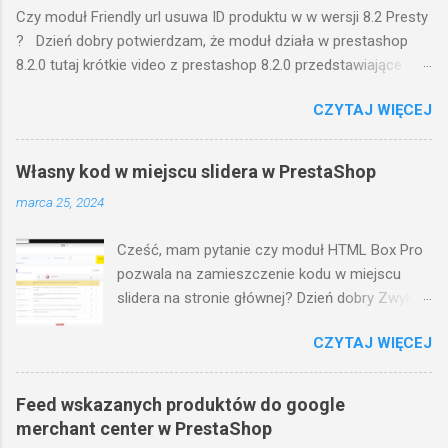
Czy moduł Friendly url usuwa ID produktu w w wersji 8.2 Presty
? Dzień dobry potwierdzam, że moduł działa w prestashop
8.2.0 tutaj krótkie video z prestashop 8.2.0 przedstawiające
funkcjonowanie wtyczki: na video przedstawiam krótko
CZYTAJ WIĘCEJ
konfigurację wtyczki w zapleczu, następnie pokazuje front
gdzie adresy url do poszczególnych części sklepu są bez
numeracji ID. w razie pytań pozostaję do dyspozycji
Własny kod w miejscu slidera w PrestaShop
pozdrawiam, miłosz
marca 25, 2024
Cześć, mam pytanie czy moduł HTML Box Pro
pozwala na zamieszczenie kodu w miejscu
slidera na stronie głównej? Dzień dobry Zwykle
tak - ale sposoby jak to zrobić zależą od
CZYTAJ WIĘCEJ
wykorzystywanego szablonu. Jeżeli jest to
standardowy szablon, to nazwa pozycji w
której znajduje się slider to displayHome W
Feed wskazanych produktów do google
module html box pro tworzymy własną treść w
merchant center w PrestaShop
tej pozycji: https://i.imgur.com/Gp4coSo.png