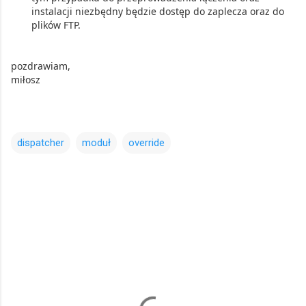
instalacji niezbędny będzie dostęp do zaplecza oraz do
plików FTP.
pozdrawiam,
miłosz
dispatcher
moduł
override
K
o
m
e
n
t
a