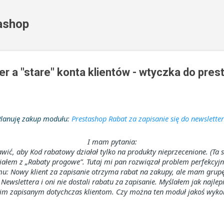
Przejdź do głównej zawartości
tashop
er a "stare" konta klientów - wtyczka do pre
lanuję zakup modułu:
Prestashop Rabat za zapisanie się do newslette
I mam pytania:
wić, aby Kod rabatowy działał tylko na produkty nieprzecenione. (Ta
ałem z „Rabaty progowe”. Tutaj mi pan rozwiązał problem perfekcyjn
u: Nowy klient za zapisanie otrzyma rabat na zakupy, ale mam grupę
Newslettera i oni nie dostali rabatu za zapisanie. Myślałem jak najlep
im zapisanym dotychczas klientom. Czy można ten moduł jakoś wyko