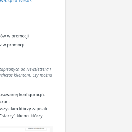
ew?usp=drivesdk
tów w promocji
w w promocji
zapisanych do Newslettera i
tychczas klientom. Czy można
sowanej konfiguracji).
cron.
szystkim którzy zapisali
starzy" klienci którzy