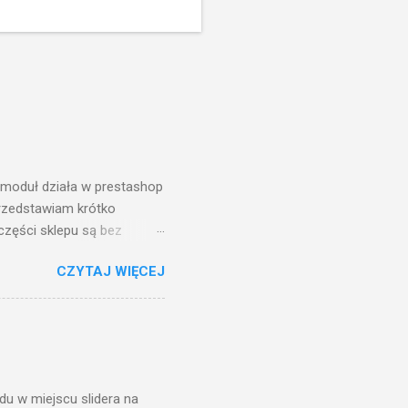
e moduł działa w prestashop
przedstawiam krótko
części sklepu są bez
CZYTAJ WIĘCEJ
u w miejscu slidera na