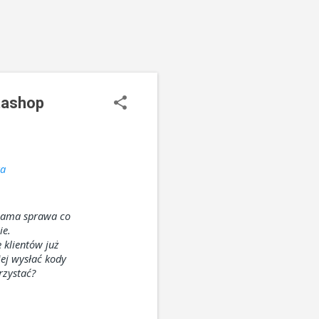
stashop
ra
 sama sprawa co
ie.
 klientów już
iej wysłać kody
rzystać?