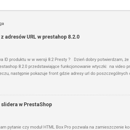
oga
z adresów URL w prestahop 8.2.0
wa ID produktu w w wersji 8.2 Presty ? Dzień dobry potwierdzam, ż
 prestashop 8.2.0 przedstawiające funkcjonowanie wtyczki: na video 
leczu, następnie pokazuje front gdzie adresy url do poszczególnych 
ń pozostaję do dyspozycji pozdrawiam, miłosz
 slidera w PrestaShop
am pytanie czy moduł HTML Box Pro pozwala na zamieszczenie kod