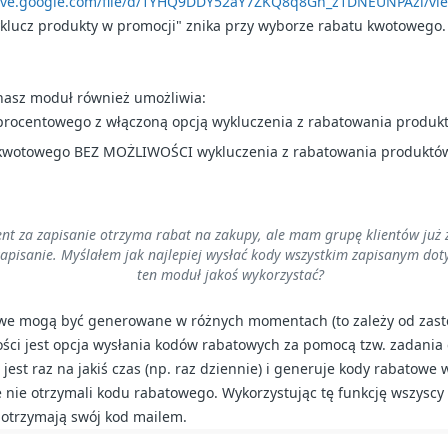
rive.google.com/file/d/1YHQ9DDY52aY7ZKQ8q8Gn_z1DNEUNPAzl/vi
yklucz produkty w promocji" znika przy wyborze rabatu kwotowego.
nasz moduł również umożliwia:
procentowego z włączoną opcją wykluczenia z rabatowania produk
 kwotowego BEZ MOŻLIWOŚCI wykluczenia z rabatowania produktó
nt za zapisanie otrzyma rabat na zakupy, ale mam grupę klientów już 
 zapisanie. Myślałem jak najlepiej wysłać kody wszystkim zapisanym do
ten moduł jakoś wykorzystać?
we mogą być generowane w różnych momentach (to zależy od zasto
ci jest opcja wysłania kodów rabatowych za pomocą tzw. zadania 
est raz na jakiś czas (np. raz dziennie) i generuje kody rabatowe w
e nie otrzymali kodu rabatowego. Wykorzystując tę funkcję wszyscy "
a otrzymają swój kod mailem.