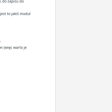
i do zapisu do
jest to jakiś moduł
4
n (więc warto je