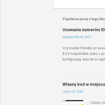
Popularne posty z tego bl
Usuwanie numerów ID 
października 08, 2024
Czy moduł Friendly url usu
8.2.0 tutaj krótkie video z
konfigurację wtyczki w zap
numeracji ID. w razie pyta
Własny kod w miejscu
marca 25, 2024
Cześć, m