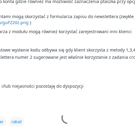
o konta gdzie również ma możliwość zaznaczenia ptaszka przy opcj
entami mogą skorzystać z formularza zapisu do newslettera (zwykle 
om/guFZ20z.png
)
rza z modułu mogą również korzystać zarejestrowani inni klienci
towe wysłanie kodu odbywa się gdy klient skorzysta z metody 1,3,
ettera numer 2 sugerowane jest właśnie korzystanie z zadania cro
i/lub niejasności pozostaję do dyspozycji
er
rabat