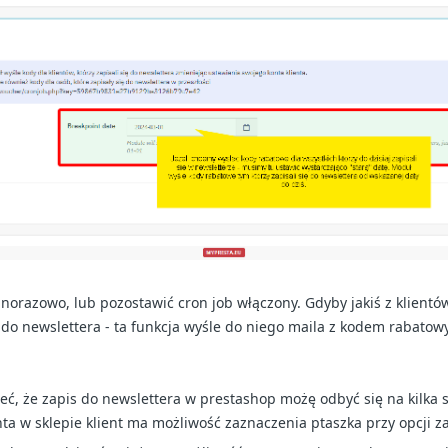
norazowo, lub pozostawić cron job włączony. Gdyby jakiś z klient
 do newslettera - ta funkcja wyśle do niego maila z kodem rabatow
ć, że zapis do newslettera w prestashop możę odbyć się na kilka
nta w sklepie klient ma możliwość zaznaczenia ptaszka przy opcji z