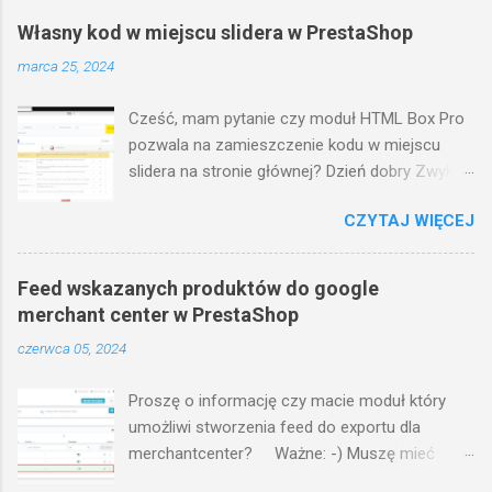
numeracji ID. w razie pytań pozostaję do dyspozycji
Własny kod w miejscu slidera w PrestaShop
pozdrawiam, miłosz
marca 25, 2024
Cześć, mam pytanie czy moduł HTML Box Pro
pozwala na zamieszczenie kodu w miejscu
slidera na stronie głównej? Dzień dobry Zwykle
tak - ale sposoby jak to zrobić zależą od
CZYTAJ WIĘCEJ
wykorzystywanego szablonu. Jeżeli jest to
standardowy szablon, to nazwa pozycji w
której znajduje się slider to displayHome W
Feed wskazanych produktów do google
module html box pro tworzymy własną treść w
merchant center w PrestaShop
tej pozycji: https://i.imgur.com/Gp4coSo.png
czerwca 05, 2024
Tak utworzona treść zostanie wyświetlona w
tej pozycji w szablonie na froncie sklepu.
Proszę o informację czy macie moduł który
Natomiast aby tę treść wyświetlić konkretnie w
umożliwi stworzenia feed do exportu dla
miejscu slidera, to w dziale design > pozycje na
merchantcenter? Ważne: -) Muszę mieć
liście modułów displayHome przesuwamy
możliwość wpisania id produktów po przecinku
moduł "html box pro" w miejsce modułu slidera: