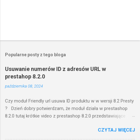
Popularne posty z tego bloga
Usuwanie numerów ID z adresów URL w
prestahop 8.2.0
października 08, 2024
Czy moduł Friendly url usuwa ID produktu w w wersji 8.2 Presty
? Dzień dobry potwierdzam, że moduł działa w prestashop
8.2.0 tutaj krótkie video z prestashop 8.2.0 przedstawiające
funkcjonowanie wtyczki: na video przedstawiam krótko
CZYTAJ WIĘCEJ
konfigurację wtyczki w zapleczu, następnie pokazuje front
gdzie adresy url do poszczególnych części sklepu są bez